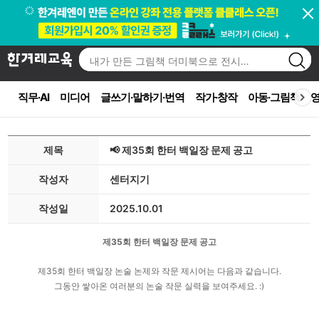
직무·AI
미디어
글쓰기·말하기·번역
작가·창작
아동·그림책
영
제목
📢 제35회 한터 백일장 문제 공고
작성자
센터지기
작성일
2025.10.01
제35회 한터 백일장 문제 공고
제35회 한터 백일장 논술 논제와 작문 제시어는 다음과 같습니다.
그동안 쌓아온 여러분의 논술 작문 실력을 보여주세요. :)