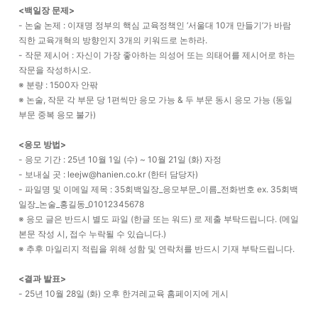
<백일장 문제>
- 논술 논제 : 이재명 정부의 핵심 교육정책인 ‘서울대 10개 만들기’가 바람
직한 교육개혁의 방향인지 3개의 키워드로 논하라.
- 작문 제시어 : 자신이 가장 좋아하는 의성어 또는 의태어를 제시어로 하는
작문을 작성하시오.
※ 분량 : 1500자 안팎
※ 논술, 작문 각 부문 당 1편씩만 응모 가능 & 두 부문 동시 응모 가능 (동일
부문 중복 응모 불가)
<응모 방법>
- 응모 기간 : 25년 10월 1일 (수) ~ 10월 21일 (화) 자정
- 보내실 곳 : leejw@hanien.co.kr (한터 담당자)
- 파일명 및 이메일 제목 : 35회백일장_응모부문_이름_전화번호 ex. 35회백
일장_논술_홍길동_01012345678
※ 응모 글은 반드시 별도 파일 (한글 또는 워드) 로 제출 부탁드립니다. (메일
본문 작성 시, 접수 누락될 수 있습니다.)
※ 추후 마일리지 적립을 위해 성함 및 연락처를 반드시 기재 부탁드립니다.
<결과 발표>
- 25년 10월 28일 (화) 오후 한겨레교육 홈페이지에 게시