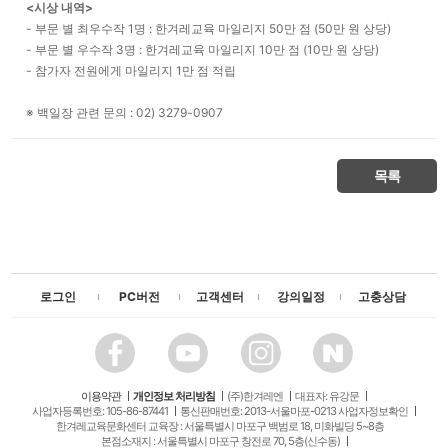
<시상 내역>
- 부문 별 최우수작 1명 : 한겨레교육 마일리지 50만 점 (50만 원 상당)
- 부문 별 우수작 3명 : 한겨레교육 마일리지 10만 점 (10만 원 상당)
- 참가자 전원에게 마일리지 1만 점 적립
※ 백일장 관련 문의 : 02) 3279-0907
목록
로그인
PC버전
고객센터
강의일정
고충상담
이용약관
개인정보 처리방침
(주)한겨레엔
대표자: 유강문
사업자등록번호: 105-86-87441
통신판매번호: 2013-서울마포-0213 사업자정보확인
한겨레교육문화센터 교육장 : 서울특별시 마포구 백범로 18, 미화빌딩 5~8층
본점소재지 : 서울특별시 마포구 창전로 70, 5층(신수동)